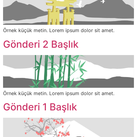
Örnek küçük metin. Lorem ipsum dolor sit amet.
Gönderi 2 Başlık
Örnek küçük metin. Lorem ipsum dolor sit amet.
Gönderi 1 Başlık